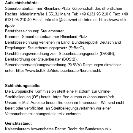
Aufsichtsbehörde:
Steuerberaterkammer Rheinland-Pfalz Körperschaft des öffentlichen
Rechts Hölderlinstraße 1 55131 Mainz Tel: +49 6131 95 210 0 Fax: +49
6131 95 210 40 Email: info-sbk@datevnet.de Internet: https://www.sbk-
rlp.de
Berufsbezeichnung: Steuerberater
Kammer: Steuerberaterkammer Rheinland-Pfalz
Berufsbezeichnung verliehen im Land: Bundesrepublik Deutschland
Regelungen: Steuerberatungsgesetz (StBerG),
Durchführungsverordnung zum Steuerberatungsgesetz (DVStB),
Berufsordnung der Steuerberater (BOStB),
Steuerberatervergütungsverordnung (StBVV) Regelungen einsehbar
unter: https//www.bstbk.de/de/steuerberater/berufsrecht/
Schlichtungsstelle:
Die Europäische Kommission stellt eine Plattform zur Online-
Streitbeilegung (OS) bereit: https://ec.europa.eu/consumers/odr.
Unsere E-Mail-Adresse finden Sie oben im Impressum. Wir sind nicht
bereit oder verpflichtet, an Streitbeilegungsverfahren vor einer
Verbraucherschlichtungsstelle teilzunehmen.
Gerichtsstand:
Kaiserslautern Anwendbares Recht: Recht der Bundesrepublik