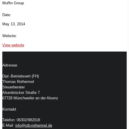
Muffin Group
Date:
May 13, 2014
Website:
View website
Adresse
Dipl.-Betriebswirt (FH)
Thomas Rothermel
Steuerberater
Alsenbrücker Straße 7
67728 Münchweiler an der Alsenz
Kontakt
Telefon: 06302/982018
E-Mail:
info@stb-rothermel.de