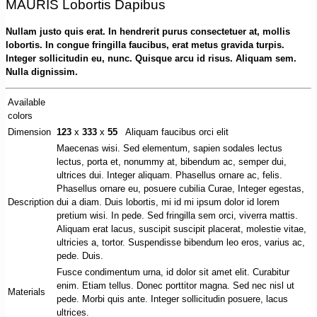
MAURIS Lobortis Dapibus
Nullam justo quis erat. In hendrerit purus consectetuer at, mollis
lobortis. In congue fringilla faucibus, erat metus gravida turpis.
Integer sollicitudin eu, nunc. Quisque arcu id risus. Aliquam sem.
Nulla dignissim.
Available
colors
Dimension
123
x
333
x
55
Aliquam faucibus orci elit
Maecenas wisi. Sed elementum, sapien sodales lectus
lectus, porta et, nonummy at, bibendum ac, semper dui,
ultrices dui. Integer aliquam. Phasellus ornare ac, felis.
Phasellus ornare eu, posuere cubilia Curae, Integer egestas,
Description
dui a diam. Duis lobortis, mi id mi ipsum dolor id lorem
pretium wisi. In pede. Sed fringilla sem orci, viverra mattis.
Aliquam erat lacus, suscipit suscipit placerat, molestie vitae,
ultricies a, tortor. Suspendisse bibendum leo eros, varius ac,
pede. Duis.
Fusce condimentum urna, id dolor sit amet elit. Curabitur
enim. Etiam tellus. Donec porttitor magna. Sed nec nisl ut
Materials
pede. Morbi quis ante. Integer sollicitudin posuere, lacus
ultrices.