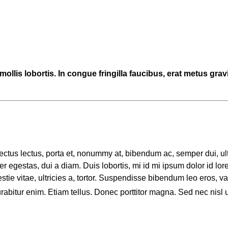
mollis lobortis. In congue fringilla faucibus, erat metus grav
us lectus, porta et, nonummy at, bibendum ac, semper dui, ultri
 egestas, dui a diam. Duis lobortis, mi id mi ipsum dolor id lorem
estie vitae, ultricies a, tortor. Suspendisse bibendum leo eros, v
rabitur enim. Etiam tellus. Donec porttitor magna. Sed nec nisl u