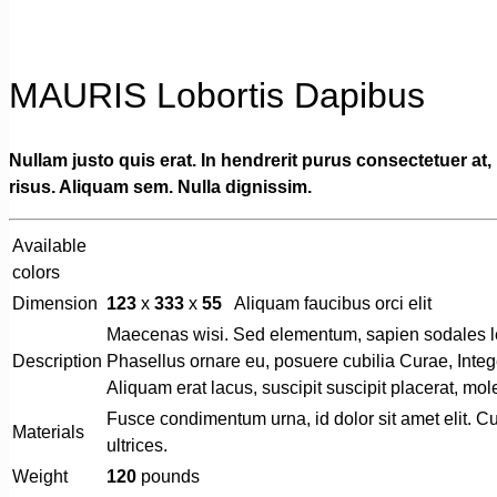
MAURIS Lobortis Dapibus
Nullam justo quis erat. In hendrerit purus consectetuer at, 
risus. Aliquam sem. Nulla dignissim.
Available
colors
Dimension
123
x
333
x
55
Aliquam faucibus orci elit
Maecenas wisi. Sed elementum, sapien sodales lect
Description
Phasellus ornare eu, posuere cubilia Curae, Integer
Aliquam erat lacus, suscipit suscipit placerat, mol
Fusce condimentum urna, id dolor sit amet elit. Cu
Materials
ultrices.
Weight
120
pounds