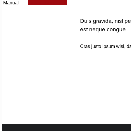
Manual
Lorem ipsum dolor
Duis gravida, nisl p
est neque congue.
Cras justo ipsum wisi, da