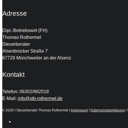
Adresse
Dipl.-Betriebswirt (FH)
Thomas Rothermel
Steuerberater
Alsenbrücker Straße 7
67728 Münchweiler an der Alsenz
Kontakt
Telefon: 06302/982018
E-Mail:
info@stb-rothermel.de
©
2026 I Steuerberater Thomas Rothermel I
Impressum
I
Datenschutzerklärung
I